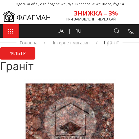
Одеська обл., с.Хлібодарське, вул.Тираспольське Шосе, буд.14
ЗНИЖКА ‒ 3%
ПРИ ЗАМОВЛЕННІ ЧЕРЕЗ САЙТ
UA
|
RU
Граніт
Головна
Інтернет магазин
ФІЛЬТР
Граніт