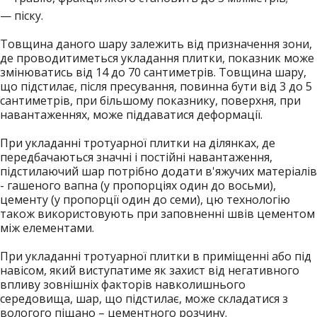
— піску.
Товщина даного шару залежить від призначення зони,
де проводитиметься укладання плитки, показник може
змінюватись від 14 до 70 сантиметрів. Товщина шару,
що підстилає, після пресування, повинна бути від 3 до 5
сантиметрів, при більшому показнику, поверхня, при
навантаженнях, може піддаватися деформації.
При укладанні тротуарної плитки на ділянках, де
передбачаються значні і постійні навантаження,
підстилаючий шар потрібно додати в'яжучих матеріалів
- гашеного вапна (у пропорціях один до восьми),
цементу (у пропорції один до семи), цю технологію
також використовують при заповненні швів цементом
між елементами.
При укладанні тротуарної плитки в приміщенні або під
навісом, який виступатиме як захист від негативного
впливу зовнішніх факторів навколишнього
середовища, шар, що підстилає, може складатися з
вологого піщано – цементного розчину.