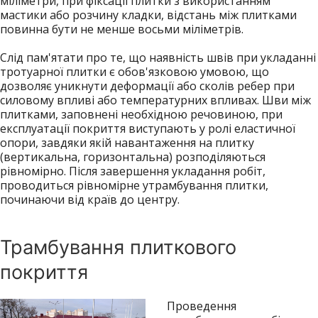
міліметри, при фіксації плитки з використанням
мастики або розчину кладки, відстань між плитками
повинна бути не менше восьми міліметрів.
Слід пам'ятати про те, що наявність швів при укладанні
тротуарної плитки є обов'язковою умовою, що
дозволяє уникнути деформації або сколів ребер при
силовому впливі або температурних впливах. Шви між
плитками, заповнені необхідною речовиною, при
експлуатації покриття виступають у ролі еластичної
опори, завдяки якій навантаження на плитку
(вертикальна, горизонтальна) розподіляються
рівномірно. Після завершення укладання робіт,
проводиться рівномірне утрамбування плитки,
починаючи від країв до центру.
Трамбування плиткового
покриття
Проведення