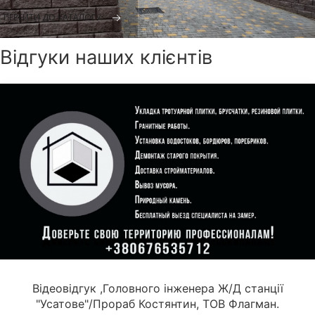
ПЕРЕЙТИ ДО КАТАЛОГУ
Відгуки наших клієнтів
Відеовідгук ,Головного інженера Ж/Д станції
"Усатове"/Прораб Костянтин, ТОВ Флагман.