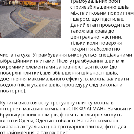
трамбувальних робіт
сприяє збільшенню швів
між плитковим покриттям
і шаром, що підстилає.
Даний етап проводиться
також від країв до
центральної частини,
тільки коли поверхня
покриття абсолютно
чиста та суха. Утрамбування виконується спеціальними
вібраційними плитами. Після утрамбування шви між
окремими елементами заповнюються піском (до
поверхні плитки), для збільшення щільності швів,
досягнення максимального ефекту, їх можна заливати
водою (після усадки швів, процедуру слід виконати
повторно).
Купити високоякісну тротуарну плитку можна в
інтернет-магазині компанії «СПК ФЛАГМАН». Замовити
бруківку різних розмірів, форм та кольорів можуть
клієнти Одеси, Одеської області. На сайті компанії
вказана актуальна ціна тротуарної плитки, фото для
ознайомлення, а також опис.