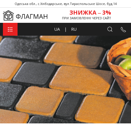
Одеська обл., с.Хлібодарське, вул.Тираспольське Шосе, буд.14
ЗНИЖКА ‒ 3%
ПРИ ЗАМОВЛЕННІ ЧЕРЕЗ САЙТ
UA
|
RU